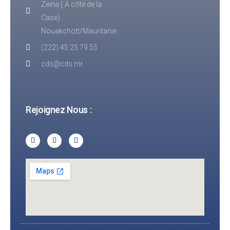
Zeina ( A côté de la
Case)
Nouakchott/Mauritanie
(222) 45 25 79 55
cds@cds.mr
Rejoignez Nous :