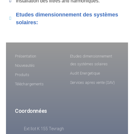
Installation des filtres anti harmoniques.
Etudes dimensionnement des systèmes
solaires:
Informations
Services
Présentation
Etudes dimensionnement
des systémes solaires
Nouveautés
Audit Energetique
Produits
Services apres vente (SAV)
Téléchargements
Coordonnées
Ext Ilot K 155 Tevragh