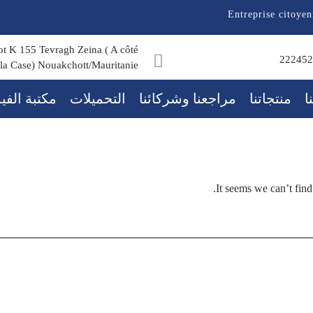
Entreprise citoyen
lot K 155 Tevragh Zeina ( A côté
22245
 la Case) Nouakchott/Mauritanie
ا
منتجاتنا
مراجعنا وشركائنا
التحميلات
مكتبة الفي
It seems we can’t find