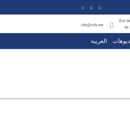
Ext I
cds@cds.mr
de
ديوهات
العربية